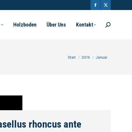
l
Holzboden
Über Uns
Kontakt
Sie befinden sich hier:
Start
2016
Januar
sellus rhoncus ante