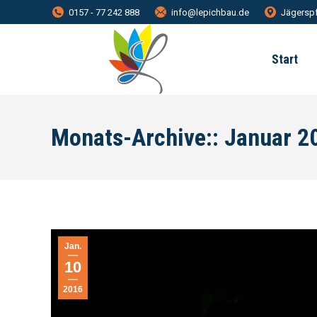
0157 - 77 242 888
info@lepichbau.de
Jägerspf
Start
Monats-Archive::
Januar 2
Jan.
10
2016