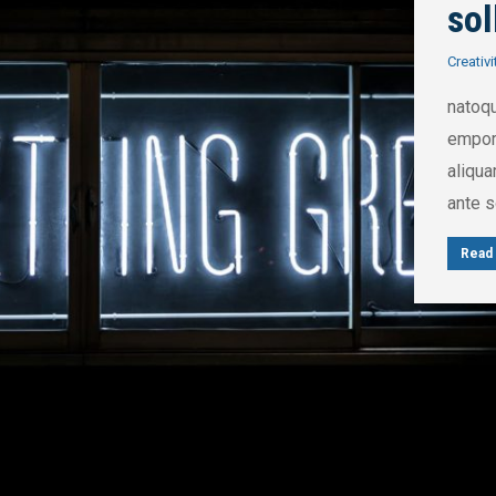
sol
Creativi
natoqu
empor 
aliqua
ante s
Read 